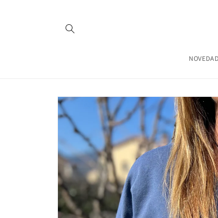
Ir
directamente
al contenido
NOVEDA
Ir
directamente
a la
información
del producto