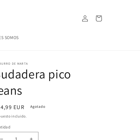
Iniciar
Carrito
sesión
ES SOMOS
 BURRO DE MARTA
udadera pico
eans
ecio
24,99 EUR
Agotado
bitual
uesto incluido.
ntidad