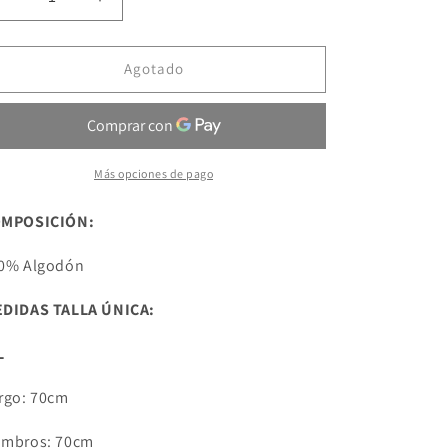
Reducir
Aumentar
cantidad
cantidad
para
para
Sudadera
Sudadera
Agotado
pico
pico
jeans
jeans
Más opciones de pago
MPOSICIÓN:
0% Algodón
DIDAS TALLA ÚNICA:
L
rgo: 70cm
mbros: 70cm