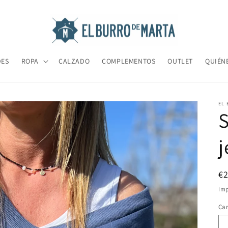
DES
ROPA
CALZADO
COMPLEMENTOS
OUTLET
QUIÉN
EL
S
j
Pr
€
ha
Imp
Ca