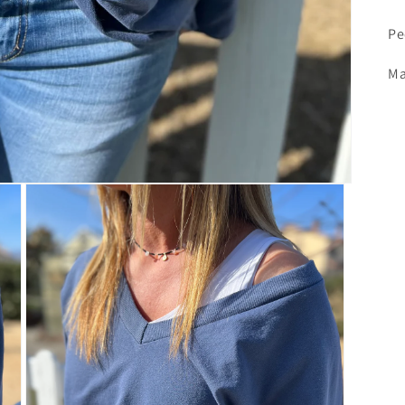
Pe
Ma