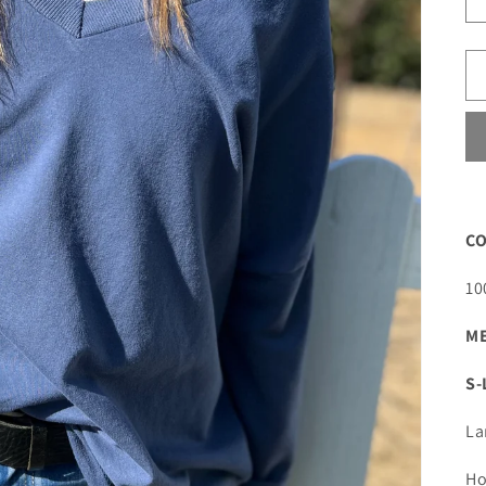
CO
10
ME
S-
La
Ho